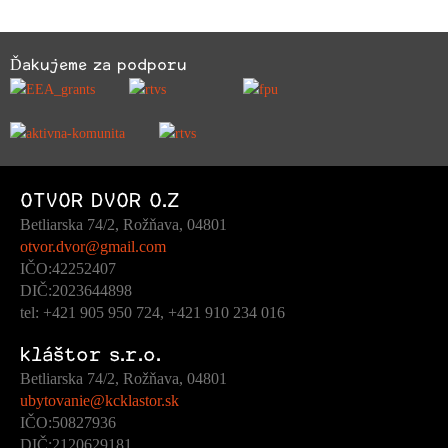
Ďakujeme za podporu
OTVOR DVOR O.Z
Betliarska 74/2, Rožňava, 04801
otvor.dvor@gmail.com
IČO:42252407
DIČ:2023644898
tel: +421 905 950 724, +421 910 234 016
kláštor s.r.o.
Betliarska 74/2, Rožňava, 04801
ubytovanie@kcklastor.sk
IČO:50827936
DIČ:2120629181