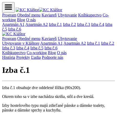
Program
Obedné menu
Kaviareň
Ubytovanie
Kníhkupectvo
Co-
working
Blog
O nás
Apartmán A1
Apartmán A2
Izba č.1
Izba č.2
Izba č.3
Izba č.4
Izba
č.5
Izba č.6
Program
Obedné menu
Kaviareň
Ubytovanie
Ubytovanie v Kláštore
Apartmán A1
Apartmán A2
Izba č.1
Izba č.2
Izba č.3
Izba č.4
Izba č.5
Izba č.6
Kníhkupectvo
Co-working
Blog
O nás
História
Projekty
Ľudia
Podporte nás
Izba č.1
Izba č.1 obsahuje dve oddelené lôžka (90x200).
Okrem toho sa v izbe nachádza skriňa, stôl a dve kreslá.
Izby hostelového typu majú zdieľané pánske a dámske toalety,
pánske a dámske sprchy a kuchyňu.