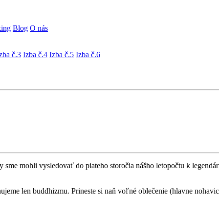
ing
Blog
O nás
zba č.3
Izba č.4
Izba č.5
Izba č.6
 by sme mohli vysledovať do piateho storočia nášho letopočtu k legen
nujeme len buddhizmu. Prineste si naň voľné oblečenie (hlavne nohavice