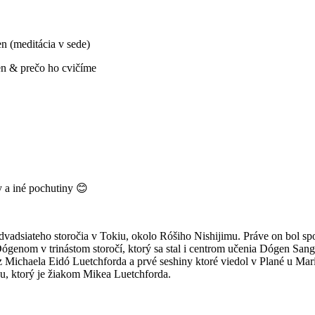
en (meditácia v sede)
zen & prečo ho cvičíme
y a iné pochutiny 😊
vadsiateho storočia v Tokiu, okolo Róšiho Nishijimu. Práve on bol sp
genom v trinástom storočí, ktorý sa stal i centrom učenia Dógen Sangh
Michaela Eidó Luetchforda a prvé seshiny ktoré viedol v Plané u Mari
, ktorý je žiakom Mikea Luetchforda.