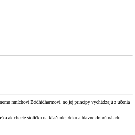
dárnemu mníchovi Bódhidharmovi, no jej princípy vychádzajú z učenia
) a ak chcete stoličku na kľačanie, deku a hlavne dobrú náladu.