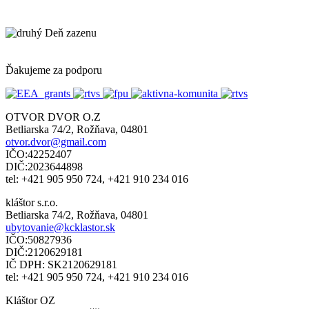
Ďakujeme za podporu
OTVOR DVOR O.Z
Betliarska 74/2, Rožňava, 04801
otvor.dvor@gmail.com
IČO:42252407
DIČ:2023644898
tel: +421 905 950 724, +421 910 234 016
kláštor s.r.o.
Betliarska 74/2, Rožňava, 04801
ubytovanie@kcklastor.sk
IČO:50827936
DIČ:2120629181
IČ DPH: SK2120629181
tel: +421 905 950 724, +421 910 234 016
Kláštor OZ