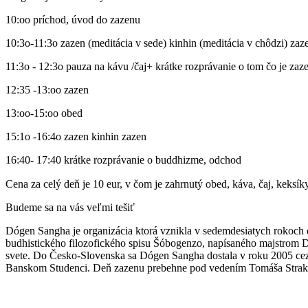
10:oo príchod, úvod do zazenu
10:3o-11:3o zazen (meditácia v sede) kinhin (meditácia v chôdzi) zaz
11:3o - 12:3o pauza na kávu /čaj+ krátke rozprávanie o tom čo je za
12:35 -13:oo zazen
13:oo-15:oo obed
15:1o -16:4o zazen kinhin zazen
16:40- 17:40 krátke rozprávanie o buddhizme, odchod
Cena za celý deň je 10 eur, v čom je zahrnutý obed, káva, čaj, keksík
Budeme sa na vás veľmi tešiť
Dógen Sangha je organizácia ktorá vznikla v sedemdesiatych rokoch d
budhistického filozofického spisu Šóbogenzo, napísaného majstrom Dó
svete. Do Česko-Slovenska sa Dógen Sangha dostala v roku 2005 cez 
Banskom Studenci. Deň zazenu prebehne pod vedením Tomáša Straku