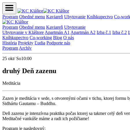
Program
Obedné menu
Kaviareň
Ubytovanie
Kníhkupectvo
Co-work
Program
Obedné menu
Kaviareň
Ubytovanie
Ubytovanie v Kláštore
Apartmán A1
Apartmán A2
Izba č.1
Izba č.2
I
Kníhkupectvo
Co-working
Blog
O nás
História
Projekty
Ľudia
Podporte nás
Program
Archív
25 okt/ So
10:00
druhý Deň zazenu
Meditácia
Zazen je meditácia v sede, s otvorenými očami v tichu, ktorej formu
Sidhártu Gautamu – Buddhu.
Deň zazenu je intenzívna praktika počas ktorej sa takmer celý deň ve
Meditačné vankúše máme a radi ich požičiame!
Program je nasledovný: