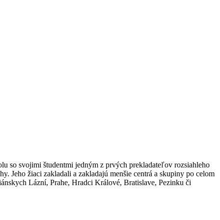
olu so svojimi študentmi jedným z prvých prekladateľov rozsiahleho
y. Jeho žiaci zakladali a zakladajú menšie centrá a skupiny po celom
ánskych Lázní, Prahe, Hradci Králové, Bratislave, Pezinku či